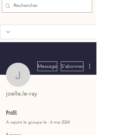
Plus d'actions
Message
S'abonner
joelle.le-ray
joelle.le-ray
Profil
A rejoint le groupe le : 6 mai 2024