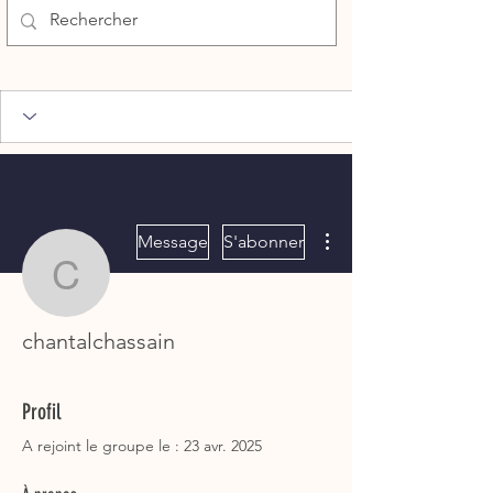
Plus d'actions
Message
S'abonner
chantalchassain
chantalchassain
Profil
A rejoint le groupe le : 23 avr. 2025