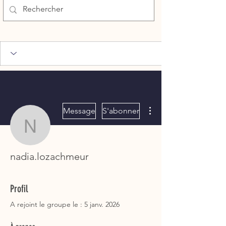
Plus d'actions
Message
S'abonner
nadia.lozachmeur
nadia.lozachmeur
Profil
A rejoint le groupe le : 5 janv. 2026