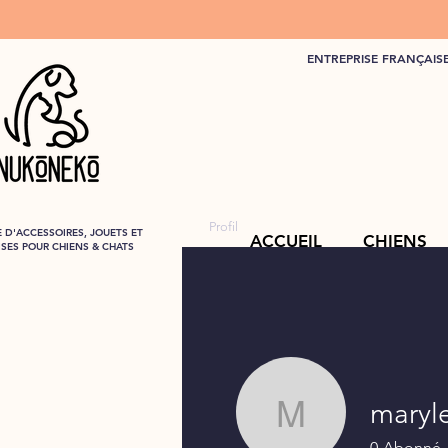
ENTREPRISE FRANÇAIS
Profil
 D'ACCESSOIRES, JOUETS ET
ACCUEIL
CHIENS
ISES POUR CHIENS & CHATS
maryle
marylene.
0
Abonné